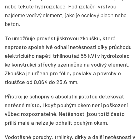
nebo tekuté hydroizolace. Pod izolační vrstvou
najdeme vodivý element, jako je ocelový plech nebo
beton.
To umožňuje provést jiskrovou zkoušku, která
naprosto spolehlivě odhalí netěsnosti díky průchodu
elektrického napětí trhlinou (až 55 kV) v hydroizolaci
ke konstrukci střechy uzemněné na vodivý element.
Zkouška je určena pro fólie, povlaky a povrchy o
tloušťce od 0,064 do 25,6 mm.
Přístroj je schopný s absolutní jistotou detekovat
netěsné místo, i když pouhým okem není poškození
vůbec rozpoznatelné. Netěsnosti jsou totiž často
příliš malé a nelze je odhalit pouhým okem.
Vodotěsné poruchy, trhlinky, dírky a další netěsnosti v