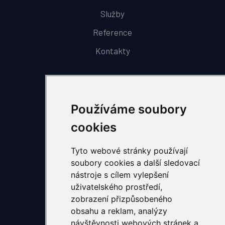
Služby
Reference
Kontakty
Naše služby
Používáme soubory
Tesařské práce
cookies
Klempířské práce
Střešní hydroizolace
Tyto webové stránky používají
soubory cookies a další sledovací
Opláštění budov
nástroje s cílem vylepšení
Odvětrávané fasády
uživatelského prostředí,
zobrazení přizpůsobeného
Defektoskopie střech
obsahu a reklam, analýzy
Protipožární konstrukce
návštěvnosti webových stránek a